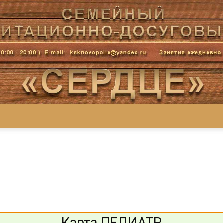
Центр
«СеРДЦе»
Карта ПЕДИАТР