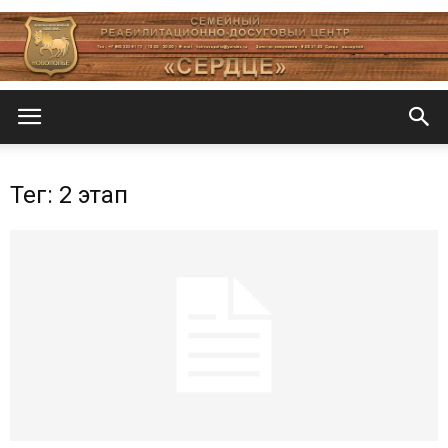
Центр
Тег: 2 этап
«СеРДЦе»