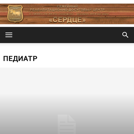
Центр
ПЕДИАТР
«СеРДЦе»