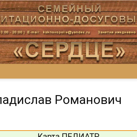
Центр
ладислав Романович
«СеРДЦе»
Карта ПЕДИАТР