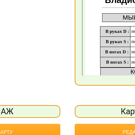
САЖ
Кар
КАРТУ
РЕДА