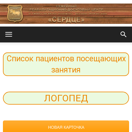
Центр
Список пациентов посещающих
«СеРДЦе»
занятия
ЛОГОПЕД
НОВАЯ КАРТОЧКА