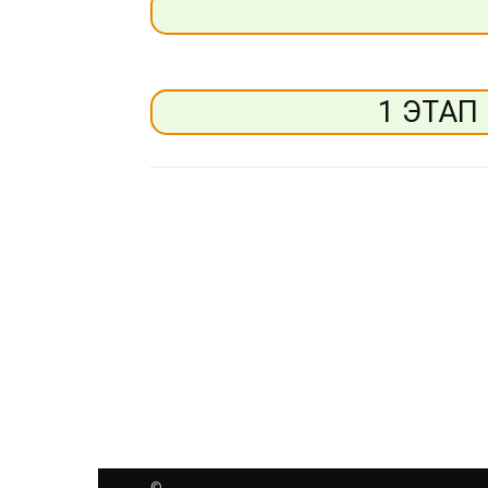
1 ЭТАП
©