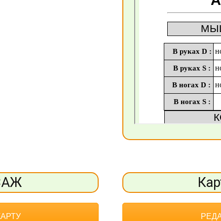
САЖ
Кар
КАРТУ
РЕДА