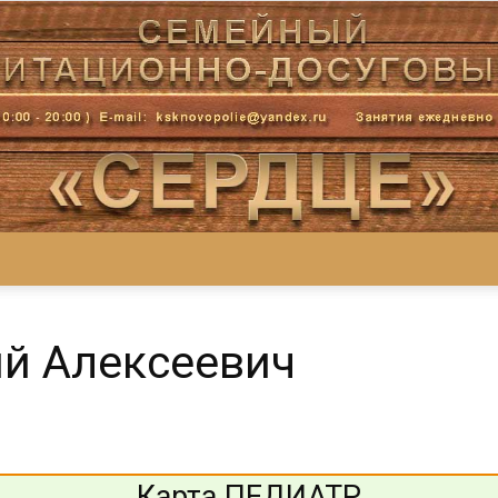
Центр
ий Алексеевич
«СеРДЦе»
Карта ПЕДИАТР