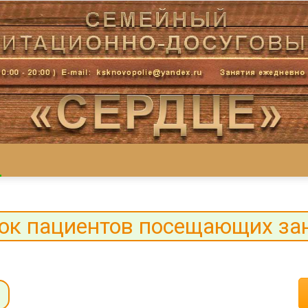
Центр
ок пациентов посещающих за
«СеРДЦе»