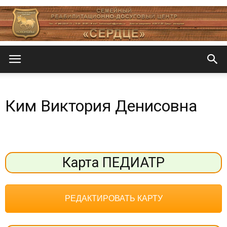
Центр
Ким Виктория Денисовна
«СеРДЦе»
Карта ПЕДИАТР
РЕДАКТИРОВАТЬ КАРТУ