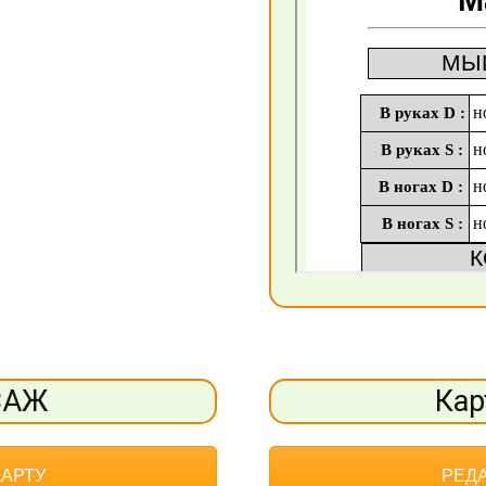
САЖ
Кар
КАРТУ
РЕДА