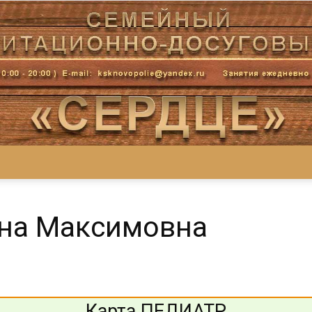
Центр
на Максимовна
«СеРДЦе»
Карта ПЕДИАТР