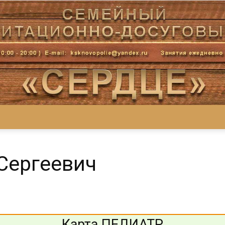
Центр
Сергеевич
«СеРДЦе»
Карта ПЕДИАТР