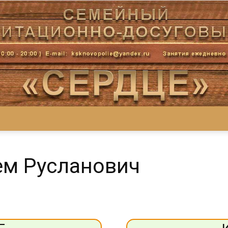
Центр
ем Русланович
«СеРДЦе»