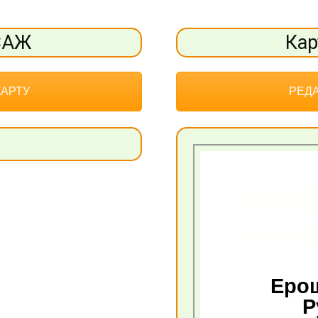
САЖ
Ка
КАРТУ
РЕДА