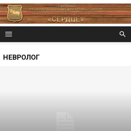
Центр
НЕВРОЛОГ
«СеРДЦе»