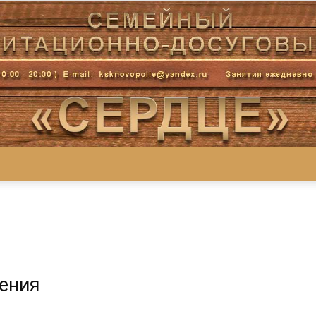
Центр
жения
«СеРДЦе»