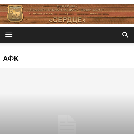
Центр
АФК
«СеРДЦе»