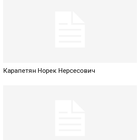
Карапетян Норек Нерсесович