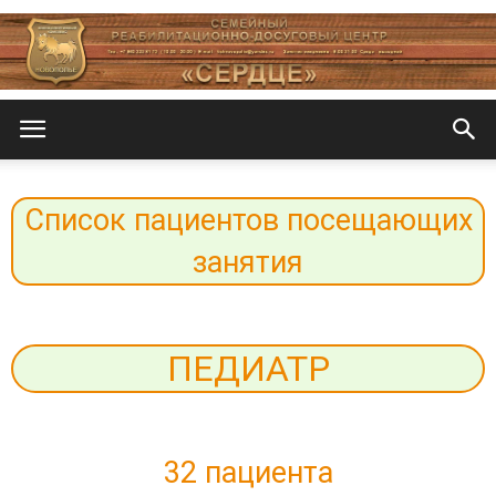
Центр
Список пациентов посещающих
«СеРДЦе»
занятия
ПЕДИАТР
32 пациента